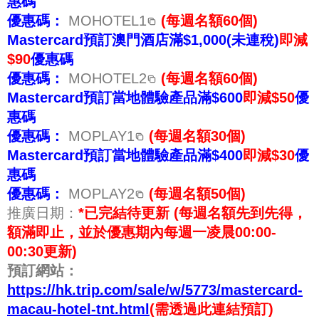
惠碼
優惠碼：
MOHOTEL1
(每週名額60個)
Mastercard預訂澳門酒店滿$1,000(未連稅)
即減
$90
優惠碼
優惠碼：
MOHOTEL2
(每週名額60個)
Mastercard預訂當地體驗產品滿$600
即減$50
優
惠碼
優惠碼：
MOPLAY1
(每週名額30個)
Mastercard預訂當地體驗產品滿$400
即減$30
優
惠碼
優惠碼：
MOPLAY2
(每週名額50個)
推廣日期：
*已完結待更新
(每週名額先到先得，
額滿即止，並於優惠期內每週一凌晨00:00-
00:30更新)
預訂網站：
https://hk.trip.com/sale/w/5773/mastercard-
macau-hotel-tnt.html
(需透過此連結預訂)