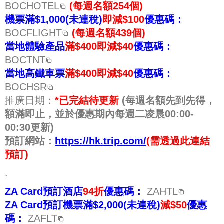
BOCHOTEL
(每週名額254個)
機票滿$1,000(未連稅)
即減$100
優惠碼：
BOCFLIGHT
(每週名額439個)
當地體驗產品
滿$400即減$40
優惠碼：
BOCTNT
當地高鐵車票
滿$400即減$40
優惠碼：
BOCHSR
推廣日期：
*已完結待更新
(每週名額先到先得，
額滿即止，並於優惠期內每週二凌晨00:00-
00:30更新)
預訂網站：
https://hk.trip.com/
(需透過此連結
預訂)
.
ZA Card預訂酒店
94折
優惠碼：
ZAHTL
ZA Card預訂機票滿$2,000(未連稅)
減$50
優惠
碼：
ZAFLT