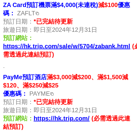
ZA Card預訂機票滿$4,000(未連稅)
減$100
優惠
碼：
ZAFLT
預訂日期：
*已完結待更新
旅遊日期：即日至2024年12月31日
預訂網站：
https://hk.trip.com/sale/w/5704/zabank.html
(
需透過此連結預訂)
.
PayMe預訂
酒店
滿$3,000減$200、滿$1,500減
$120、滿$250減$25
優惠碼：
PAYME
預訂日期：
*已完結待更新
旅遊日期：即日至2024年12月31日
預訂網站：
https://hk.trip.com/
(必需透過此連
結預訂)