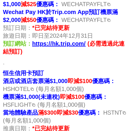
$1,000
減$25
優惠碼：
WECHATPAYFLT
Wechat Pay HK於Trip.com App預訂機票滿
$2,000
減$50
優惠碼：
WECHATPAYFLT
預訂日期：
*已完結待更新
旅遊日期：即日至2024年12月31日
預訂網站：
https://hk.trip.com/
(必需透過此連
結預訂)
.
恒生信用卡預訂
酒店或酒店套票滿$1,000
即減$100
優惠碼：
HSHOTEL
(每月名額1,000個)
機票滿$1,000(未連稅)
即減$100
優惠碼：
HSFLIGHT
(每月名額1,000個)
當地體驗產品
滿$300即減$30
優惠碼：
HSTNT
(每月名額1,000個)
推廣日期：
*已完結待更新