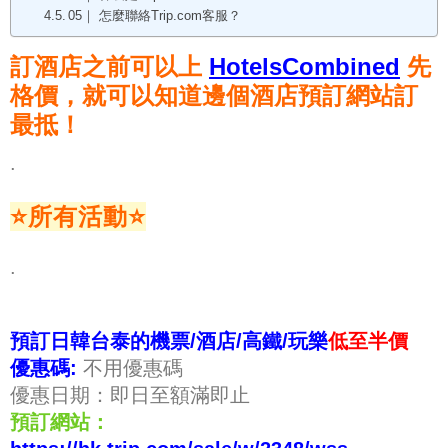
05｜ 怎麼聯絡Trip.com客服？
訂酒店之前可以上
HotelsCombined
先
格價，就可以知道邊個酒店預訂網站訂
最抵！
.
⭐所有活動
⭐
.
預訂日韓台泰的機票/酒店/高鐵/玩樂
低至半價
優惠碼:
不用優惠碼
優惠日期：即日至額滿即止
預訂網站：