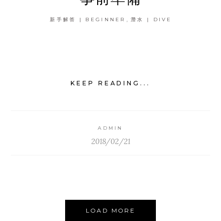
,
新手解答 | BEGINNER
潛水 | DIVE
KEEP READING...
ADMIN
2018/02/21
LOAD MORE