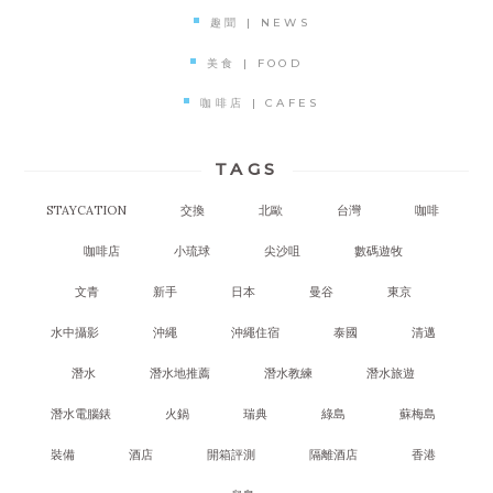
趣聞 | NEWS
美食 | FOOD
咖啡店 | CAFES
TAGS
STAYCATION
交換
北歐
台灣
咖啡
咖啡店
小琉球
尖沙咀
數碼遊牧
文青
新手
日本
曼谷
東京
水中攝影
沖繩
沖繩住宿
泰國
清邁
潛水
潛水地推薦
潛水教練
潛水旅遊
潛水電腦錶
火鍋
瑞典
綠島
蘇梅島
裝備
酒店
開箱評測
隔離酒店
香港