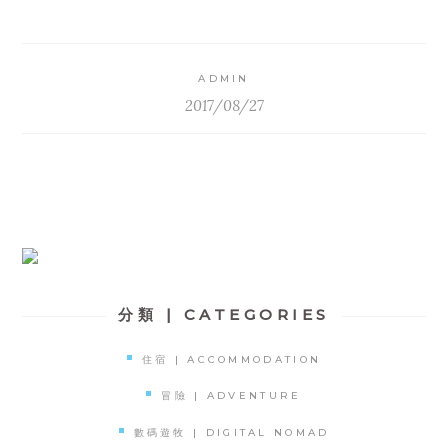
ADMIN
2017/08/27
分類 | CATEGORIES
住宿 | ACCOMMODATION
冒險 | ADVENTURE
數碼遊牧 | DIGITAL NOMAD