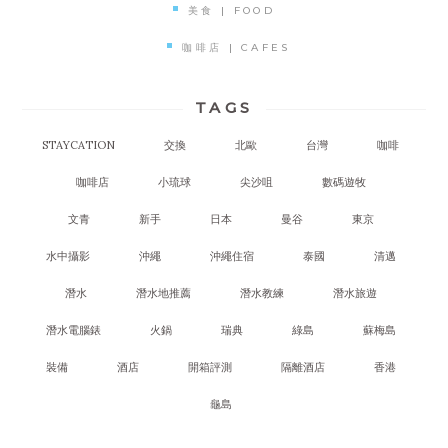
美食 | FOOD
咖啡店 | CAFES
TAGS
STAYCATION
交換
北歐
台灣
咖啡
咖啡店
小琉球
尖沙咀
數碼遊牧
文青
新手
日本
曼谷
東京
水中攝影
沖繩
沖繩住宿
泰國
清邁
潛水
潛水地推薦
潛水教練
潛水旅遊
潛水電腦錶
火鍋
瑞典
綠島
蘇梅島
裝備
酒店
開箱評測
隔離酒店
香港
龜島