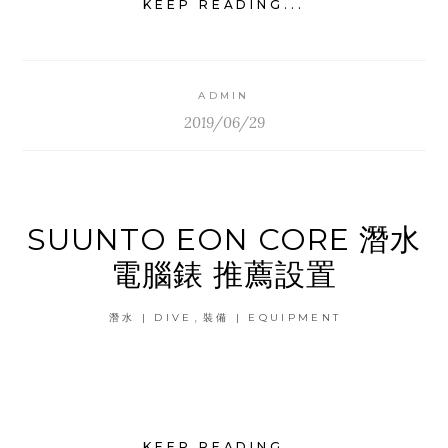
KEEP READING...
ADMIN
2019/06/29
SUUNTO EON CORE 潛水
電腦錶 推薦設置
,
潛水 | DIVE
裝備 | EQUIPMENT
KEEP READING...