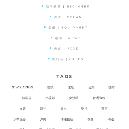
新手解答 | BEGINNER
海洋 | OCEAN
裝備 | EQUIPMENT
趣聞 | NEWS
美食 | FOOD
咖啡店 | CAFES
TAGS
STAYCATION
交換
北歐
台灣
咖啡
咖啡店
小琉球
尖沙咀
數碼遊牧
文青
新手
日本
曼谷
東京
水中攝影
沖繩
沖繩住宿
泰國
清邁