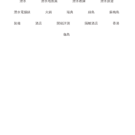
潛水
潛水地推薦
潛水教練
潛水旅遊
潛水電腦錶
火鍋
瑞典
綠島
蘇梅島
裝備
酒店
開箱評測
隔離酒店
香港
龜島