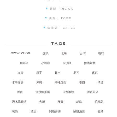
趣聞 | NEWS
美食 | FOOD
咖啡店 | CAFES
TAGS
STAYCATION
交換
北歐
台灣
咖啡
咖啡店
小琉球
尖沙咀
數碼遊牧
文青
新手
日本
曼谷
東京
水中攝影
沖繩
沖繩住宿
泰國
清邁
潛水
潛水地推薦
潛水教練
潛水旅遊
潛水電腦錶
火鍋
瑞典
綠島
蘇梅島
裝備
酒店
開箱評測
隔離酒店
香港