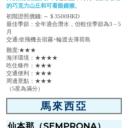
的巧克力山丘和可看眼鏡猴
。
初階證照價錢: ～＄3500HKD
最佳季節：全年適合潛水，但較佳季節為3－5
月
交通:坐飛機去宿霧+輪渡去薄荷島
難度:★★★
海洋環境：★★★★
吃住條件：★★★
交通便利：★★★
周邊景點：★★★
（5星為滿分）
馬來西亞
仙本那（SEMPRONA）