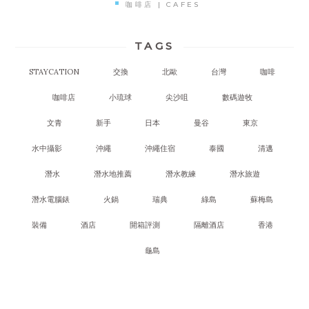
咖啡店 | CAFES
TAGS
STAYCATION
交換
北歐
台灣
咖啡
咖啡店
小琉球
尖沙咀
數碼遊牧
文青
新手
日本
曼谷
東京
水中攝影
沖繩
沖繩住宿
泰國
清邁
潛水
潛水地推薦
潛水教練
潛水旅遊
潛水電腦錶
火鍋
瑞典
綠島
蘇梅島
裝備
酒店
開箱評測
隔離酒店
香港
龜島