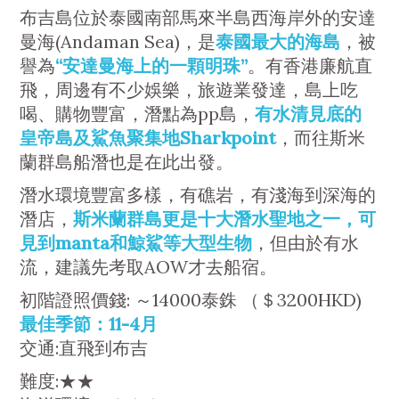
布吉島位於泰國南部馬來半島西海岸外的安達
曼海(Andaman Sea)，是
泰國最大的海島
，被
譽為
“安達曼海上的一顆明珠”
。有香港廉航直
飛，周邊有不少娛樂，旅遊業發達，島上吃
喝、購物豐富，潛點為pp島，
有水清見底的
皇帝島及鯊魚聚集地Sharkpoint
，而往斯米
蘭群島船潛也是在此出發。
潛水環境豐富多樣，有礁岩，有淺海到深海的
潛店，
斯米蘭群島更是十大潛水聖地之一，可
見到manta和鯨鯊等大型生物
，但由於有水
流，建議先考取AOW才去船宿。
初階證照價錢: ～14000泰銖 （＄3200HKD)
最佳季節：11-4月
交通:直飛到布吉
難度:★★