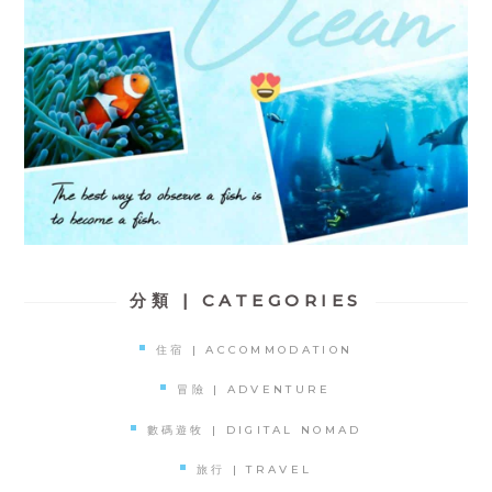
分類 | CATEGORIES
住宿 | ACCOMMODATION
冒險 | ADVENTURE
數碼遊牧 | DIGITAL NOMAD
旅行 | TRAVEL