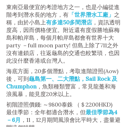
東南亞最便宜的考證地方之一，也是小編從進
階考到潛水長的地方，有
「世界潛水工廠」
之
稱，由於小島上
有多達50多間潛店
，資訊透明
度高，因而價格便宜。附近還有度假勝地蘇梅
島和帕岸島，每個月帕岸島都會有世界十大
party －full moon party! 但島上除了711之外
沒有連鎖店，往返龜島的交通也較繁瑣，也因
此沒什麼香港或台灣人。
海底方面，20多個潛點，考取進階證照(Aow)
後，可到
龜島第一、二大潛點，Sail Rock 及
Chumphon
，魚類種類豐富，常見龍躉和海
浪風暴，能見度20米以上。
初階證照價錢: ～9800泰銖 （＄2200HKD)
最佳季節：全年都適合潛水，但
最佳季節為4
－6月
，11，12月期間風浪會比平時大，盡量避