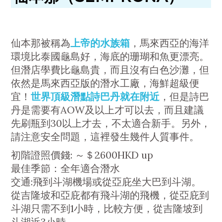
仙本那被稱為
上帝的水族箱
，馬來西亞的海洋
環境比泰國龜島好，海底的珊瑚和魚更漂亮。
但潛店學費比龜島貴，而且沒有白色沙灘，但
依然是馬來西亞版的潛水工廠，海鮮超級便
宜！
世界頂級潛點詩巴丹就在附近
，但是詩巴
丹是需要有AOW及以上才可以去，而且建議
先刷瓶到30以上才去，不太適合新手。另外，
請注意安全問題，這裡發生幾件人質事件。
初階證照價錢: ～＄2600HKD up
最佳季節：全年適合潛水
交通:飛到斗湖機場或從亞庇坐大巴到斗湖。
從吉隆坡和亞庇都有飛斗湖的飛機，從亞庇到
斗湖只需不到1小時，比較方便，從吉隆坡到
斗湖近3小時。