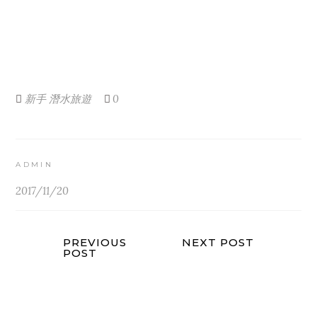
新手
潛水旅遊
0
ADMIN
2017/11/20
PREVIOUS
NEXT POST
POST