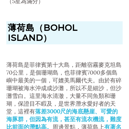
（5星為滿分）
薄荷島（BOHOL
ISLAND）
薄荷島是菲律賓第十大島，距離宿霧麥克坦島
70公里，是個珊瑚島，也菲律賓7000多個島
嶼中最美的一個，可媲美馬爾代夫。由於有碎
珊瑚被海水沖成成沙灘，所以不是細沙，但沙
灘雪白。這里海水清澈，大量不同魚類和珊
瑚，保證目不睱及，是世界潛水愛好者的天
堂，這裡有
落差3000尺的海底懸崖、可愛的
海豚群，但因為有流，甚至有流衣機流，難度
比前面的潛點高。
周邊景點，薄荷島上
有著名