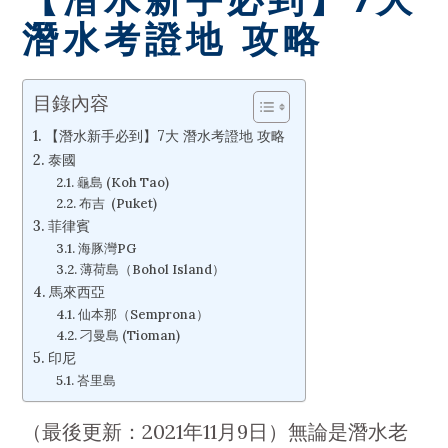
潛水考證地 攻略
目錄內容
【潛水新手必到】7大 潛水考證地 攻略
泰國
龜島 (Koh Tao)
布吉 (Puket)
菲律賓
海豚灣PG
薄荷島（Bohol Island）
馬來西亞
仙本那（Semprona）
刁曼島 (Tioman)
印尼
峇里島
（最後更新：2021年11月9日）無論是潛水老