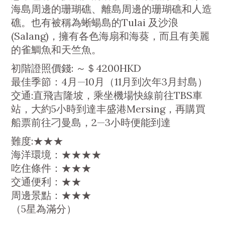
海島周邊的珊瑚礁、離島周邊的珊瑚礁和人造
礁。也有被稱為蜥蝪島的Tulai 及沙浪
(Salang)，擁有各色海扇和海葵，而且有美麗
的雀鯛魚和天竺魚。
初階證照價錢: ～＄4200HKD
最佳季節：4月—10月（11月到次年3月封島）
交通:直飛吉隆坡，乘坐機場快線前往TBS車
站，大約5小時到達丰盛港Mersing，再購買
船票前往刁曼島，2—3小時便能到達
難度:★★★
海洋環境：★★★★
吃住條件：★★★
交通便利：★★
周邊景點：★★★
（5星為滿分）