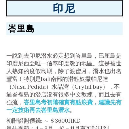
印尼
峇里島
一說到去印尼潛水必定想到峇里島，巴厘島是
印度尼西亞唯一信奉印度教的地區。這是被世
人熟知的度假島嶼，除了渡蜜月，潛水也出名
豐富！特別是bali南部的潛點奴撒帕尼達
（Nusa Pedida）水晶灣（Crytal bay），不
過峇裡島的潛店沒有很多中文教練，而且去有
強流，
峇里島考初階確實有點浪費，建議先有
一定技術再去峇里島潛水
。
初階證照價錢: ～＄3600HKD
最佳季節：4－9月，10－11月有可能見到