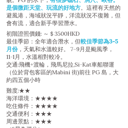
是個微距天堂、玩流的好地方
。這裡有天然的
避風港，海域狀況平靜，洋流狀況不復雜，但
會有流，適合新手學習潛水。
初階證照價錢: ～＄3500HKD
最佳季節：全年適合潛水，但
較佳季節為3-5
月份
，天氣和水溫較好。 7–9月是颱風季，
11-1月，水溫相對較冷。
交通:飛機+渡輪，飛馬尼拉,Si-Kat車船聯運
（位於背包客區的Mabini 街)前往 PG 島，大
約四五個小時
難度:★★
海洋環境：★★★★
吃住條件：★★★★
交通便利：★★★
周邊景點：★★★