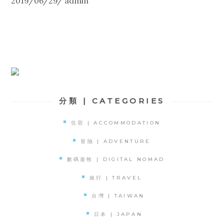
2019/06/29
admin
分類 | CATEGORIES
住宿 | ACCOMMODATION
冒險 | ADVENTURE
數碼遊牧 | DIGITAL NOMAD
旅行 | TRAVEL
台灣 | TAIWAN
日本 | JAPAN