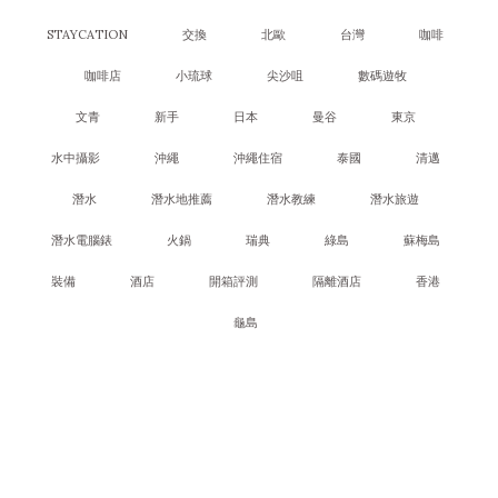
STAYCATION
交換
北歐
台灣
咖啡
咖啡店
小琉球
尖沙咀
數碼遊牧
文青
新手
日本
曼谷
東京
水中攝影
沖繩
沖繩住宿
泰國
清邁
潛水
潛水地推薦
潛水教練
潛水旅遊
潛水電腦錶
火鍋
瑞典
綠島
蘇梅島
裝備
酒店
開箱評測
隔離酒店
香港
龜島